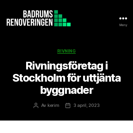
Meny
Badrumsrenoveringen.nu
Kategorier
RIVNING
Rivningsföretag i
Stockholm för uttjänta
byggnader
Av
kerim
3 april, 2023
Inläggsförfattare
Inläggsdatum