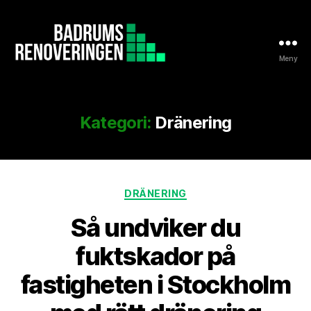
Meny
Badrumsrenoveringen.nu
Kategori:
Dränering
Kategorier
DRÄNERING
Så undviker du
fuktskador på
fastigheten i Stockholm