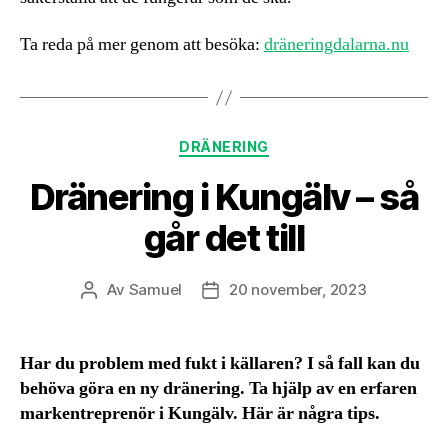
Ta reda på mer genom att besöka:
dräneringdalarna.nu
Kategorier
DRÄNERING
Dränering i Kungälv – så
går det till
Av
Samuel
20 november, 2023
Inläggsförfattare
Inläggsdatum
Har du problem med fukt i källaren? I så fall kan du
behöva göra en ny dränering. Ta hjälp av en erfaren
markentreprenör i Kungälv. Här är några tips.