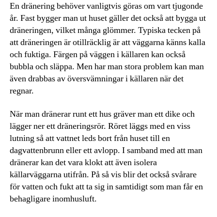
En dränering behöver vanligtvis göras om vart tjugonde
år. Fast bygger man ut huset gäller det också att bygga ut
dräneringen, vilket många glömmer. Typiska tecken på
att dräneringen är otillräcklig är att väggarna känns kalla
och fuktiga. Färgen på väggen i källaren kan också
bubbla och släppa. Men har man stora problem kan man
även drabbas av översvämningar i källaren när det
regnar.
När man dränerar runt ett hus gräver man ett dike och
lägger ner ett dräneringsrör. Röret läggs med en viss
lutning så att vattnet leds bort från huset till en
dagvattenbrunn eller ett avlopp. I samband med att man
dränerar kan det vara klokt att även isolera
källarväggarna utifrån. På så vis blir det också svårare
för vatten och fukt att ta sig in samtidigt som man får en
behagligare inomhusluft.