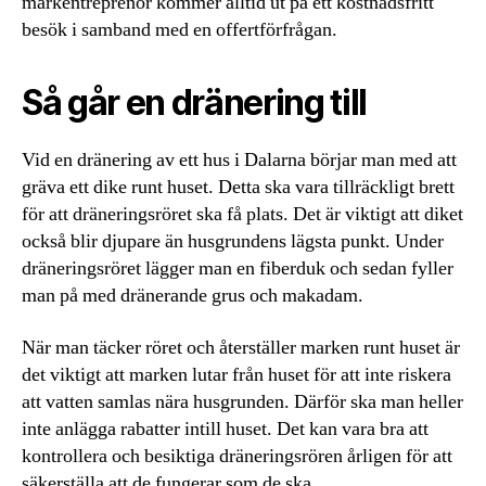
markentreprenör kommer alltid ut på ett kostnadsfritt
besök i samband med en offertförfrågan.
Så går en dränering till
Vid en dränering av ett hus i Dalarna börjar man med att
gräva ett dike runt huset. Detta ska vara tillräckligt brett
för att dräneringsröret ska få plats. Det är viktigt att diket
också blir djupare än husgrundens lägsta punkt. Under
dräneringsröret lägger man en fiberduk och sedan fyller
man på med dränerande grus och makadam.
När man täcker röret och återställer marken runt huset är
det viktigt att marken lutar från huset för att inte riskera
att vatten samlas nära husgrunden. Därför ska man heller
inte anlägga rabatter intill huset. Det kan vara bra att
kontrollera och besiktiga dräneringsrören årligen för att
säkerställa att de fungerar som de ska.