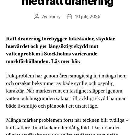
med rätt dränering
Av
henry
10 juli, 2025
Inläggsförfattare
Inläggsdatum
Rätt dränering förebygger fuktskador, skyddar
husvärdet och ger långsiktigt skydd mot
vattenproblem i Stockholms varierande
markförhållanden. Läs mer här.
Fuktproblem har genom åren smugit sig in i många hem
och orsakat bekymmer av både synlig och osynlig
karaktär. När marken runt en fastighet släpper igenom
vatten och husgrunden saknar tillräckligt skydd hamnar
både livsmiljö och plånbok i ett utsatt läge.
Många märker problemen först när tecknen blir tydliga –
kall källare, fuktfläckar eller dålig lukt. Därför är det